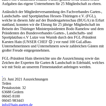
Aufgaben das eigene Unternehmen für 25 Mitgliedschaft zu ehren.
Anlässlich der Mitgliederversammlung des Fachverbandes Garten-,
Landschafts- und Sportplatzbau Hessen-Thüringen e.V. (FGL),
welche in diesem Jahr auf der Bundesgartenschau (BUGA) in Erfurt
stattfand, konnten wir die Ehrung für 25 jährige Mitgliedschaft im
Beisein des Thüringer Ministerpräsidenten Bodo Ramelow und dem
Präsidenten des Bundesverbandes Garten-, Landschafts- und
Sportplatzbau e.V Lutze von Wurmb durch den FGL-Präsident
Karsten Hain (UNSER CHEF 😊 ) vor rund 100 GaLaBau-
Unternehmerinnen und Unternehmern sowie zahlreichen Gästen mit
großer Freude entgegennehmen.
FGL-Präsident Hain überreichte uns die Auszeichnung sowie das
Zeichen der Experten für Garten & Landschaft in Edelstahl, welches
wir mit Stolz an unserem Firmenstandort anbringen werden.
23. Juni 2021
Auszeichnungen
Teilen
Pestalozzistr. 32
63688 Gedern
06045 8100
06045 983443
info@hain-garten.de