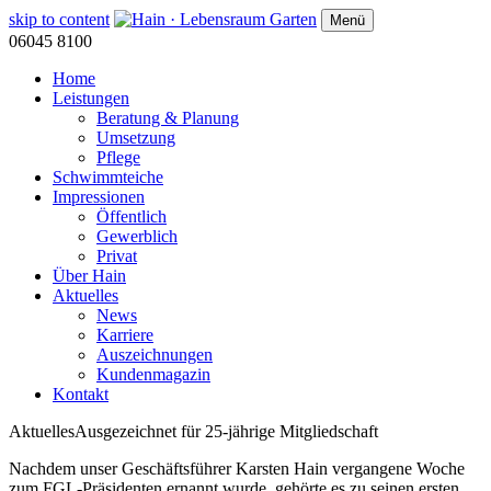
skip to content
Menü
06045 8100
Home
Leistungen
Beratung & Planung
Umsetzung
Pflege
Schwimmteiche
Impressionen
Öffentlich
Gewerblich
Privat
Über Hain
Aktuelles
News
Karriere
Auszeichnungen
Kundenmagazin
Kontakt
Aktuelles
Ausgezeichnet für 25-jährige Mitgliedschaft
Nachdem unser Geschäftsführer Karsten Hain vergangene Woche
zum FGL-Präsidenten ernannt wurde, gehörte es zu seinen ersten